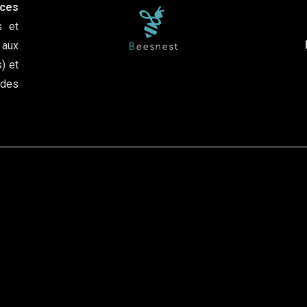
nces
s et
aux
) et
 des